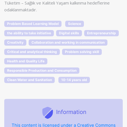
Tüketim – Sağlık ve Kaliteli Yaşam kalkınma hedeflerine
odaklanmaktadır.
Problem Based Learning Model
Science
the ability to take initiative
Digital skills
Entrepreneurship
Creativity
Collaboration and working in communication
Critical and analytical thinking
Problem solving skill
Health and Quality Life
Responsible Production and Consumption
Clean Water and Sanitation
10-14 years old
Information
This content is licensed under a Creative Commons