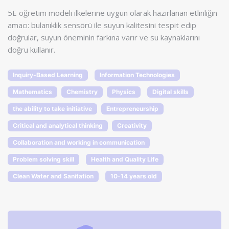
5E öğretim modeli ilkelerine uygun olarak hazırlanan etlinliğin
amacı: bulanıklık sensörü ile suyun kalitesini tespit edip
doğrular, suyun öneminin farkına varır ve su kaynaklarını
doğru kullanır.
Inquiry-Based Learning
Information Technologies
Mathematics
Chemistry
Physics
Digital skills
the ability to take initiative
Entrepreneurship
Critical and analytical thinking
Creativity
Collaboration and working in communication
Problem solving skill
Health and Quality Life
Clean Water and Sanitation
10-14 years old