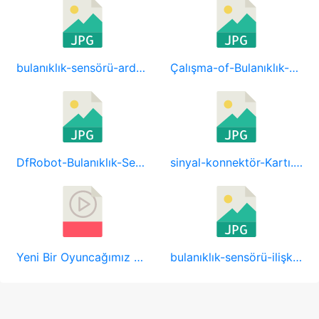
bulanıklık-sensörü-arduino-nano-lcd-breadboard-768x387.jpg
Çalışma-of-Bulanıklık-Sensörü.jpg
DfRobot-Bulanıklık-Sensörü-609x360.jpg
sinyal-konnektör-Kartı.jpg
Yeni Bir Oyuncağımız Var - Analog Bulanıklık Sensörü (SEN0189) - Mar2016.mp4
bulanıklık-sensörü-ilişki-diyagramı.jpg