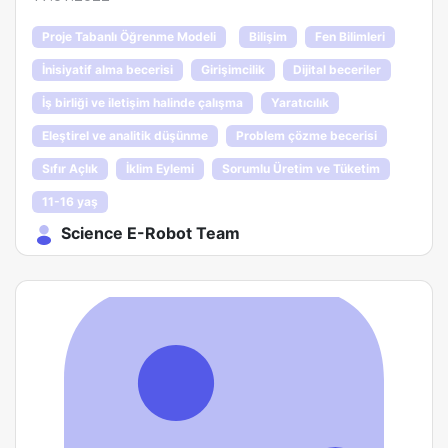
Proje Tabanlı Öğrenme Modeli
Bilişim
Fen Bilimleri
İnisiyatif alma becerisi
Girişimcilik
Dijital beceriler
İş birliği ve iletişim halinde çalışma
Yaratıcılık
Eleştirel ve analitik düşünme
Problem çözme becerisi
Sıfır Açlık
İklim Eylemi
Sorumlu Üretim ve Tüketim
11-16 yaş
Science E-Robot Team