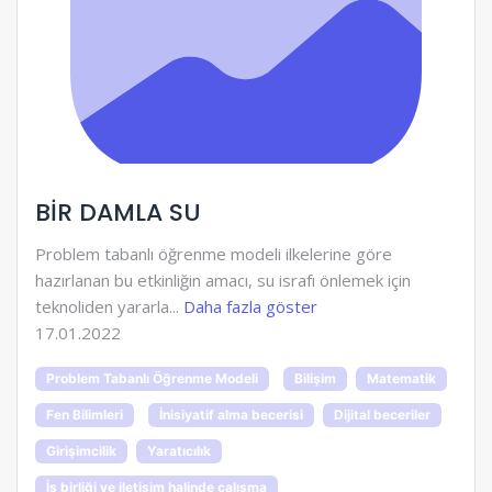
BİR DAMLA SU
Problem tabanlı öğrenme modeli ilkelerine göre
hazırlanan bu etkinliğin amacı, su israfı önlemek için
teknoliden yararla...
Daha fazla göster
17.01.2022
Problem Tabanlı Öğrenme Modeli
Bilişim
Matematik
Fen Bilimleri
İnisiyatif alma becerisi
Dijital beceriler
Girişimcilik
Yaratıcılık
İş birliği ve iletişim halinde çalışma