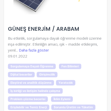
GÜNEŞ ENERJİM / ARABAM
Bu etkinlik, sorgulamaya dayalı öğrenme modeli üzerine
inşa edilmiştir. Etkinliğin amacı, ışık – madde etkileşimi,
yenil...
Daha fazla göster
09.01.2022
Sorgulamaya Dayalı Öğrenme
Fen Bilimleri
Dijital beceriler
Girişimcilik
Eleştirel ve analitik düşünme
Yaratıcılık
İş birliği ve iletişim halinde çalışma
Problem çözme becerisi
İklim Eylemi
Erişilebilir ve Temiz Enerji
Sorumlu Üretim ve Tüketim