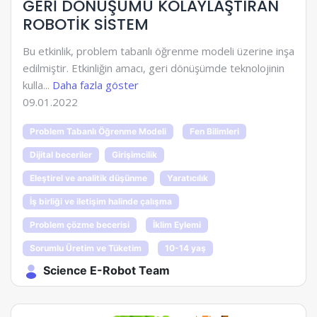
GERİ DÖNÜŞÜMÜ KOLAYLAŞTIRAN
ROBOTİK SİSTEM
Bu etkinlik, problem tabanlı öğrenme modeli üzerine inşa
edilmiştir. Etkinliğin amacı, geri dönüşümde teknolojinin
kulla...
Daha fazla göster
09.01.2022
Problem Tabanlı Öğrenme Modeli
Fen Bilimleri
Dijital beceriler
Girişimcilik
Eleştirel ve analitik düşünme
Yaratıcılık
İş birliği ve iletişim halinde çalışma
Problem çözme becerisi
İklim Eylemi
Sorumlu Üretim ve Tüketim
10-14 yaş
Science E-Robot Team