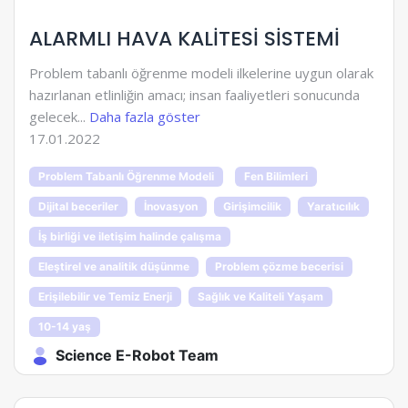
ALARMLI HAVA KALİTESİ SİSTEMİ
Problem tabanlı öğrenme modeli ilkelerine uygun olarak
hazırlanan etlinliğin amacı; insan faaliyetleri sonucunda
gelecek...
Daha fazla göster
17.01.2022
Problem Tabanlı Öğrenme Modeli
Fen Bilimleri
Dijital beceriler
İnovasyon
Girişimcilik
Yaratıcılık
İş birliği ve iletişim halinde çalışma
Eleştirel ve analitik düşünme
Problem çözme becerisi
Erişilebilir ve Temiz Enerji
Sağlık ve Kaliteli Yaşam
10-14 yaş
Science E-Robot Team