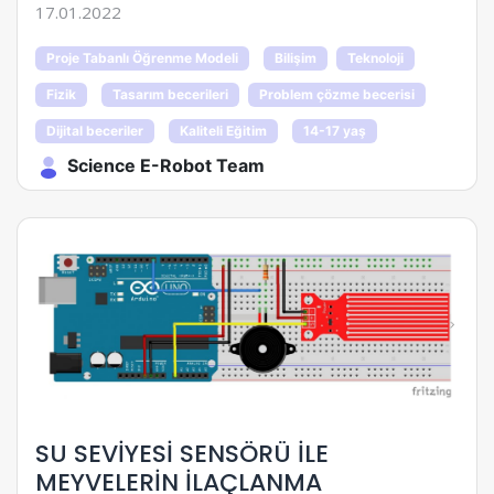
17.01.2022
Proje Tabanlı Öğrenme Modeli
Bilişim
Teknoloji
Fizik
Tasarım becerileri
Problem çözme becerisi
Dijital beceriler
Kaliteli Eğitim
14-17 yaş
Science E-Robot Team
SU SEVİYESİ SENSÖRÜ İLE
MEYVELERİN İLAÇLANMA