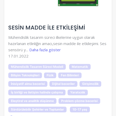
SESİN MADDE İLE ETKİLEŞİMİ
Mühendislik tasarım süreci ilkelerine uygun olarak
hazırlanan etlinliğin amacı,sesin madde ile etkileşimi. Ses
sensörü y...
Daha fazla göster
17.01.2022
Mühendislik Tasarım Süreci Modeli
Matematik
Bilişim Teknolojileri
Fizik
Fen Bilimleri
İnisiyatif alma becerisi
Dijital beceriler
Girişimcilik
İş birliği ve iletişim halinde çalışma
Yaratıcılık
Eleştirel ve analitik düşünme
Problem çözme becerisi
Sürdürülebilir Şehirler ve Toplumlar
10-17 yaş