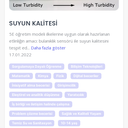
SUYUN KALİTESİ
5E öğretim modeli ilkelerine uygun olarak hazırlanan
etlinliğin amacı: bulanıklık sensörü ile suyun kalitesini
tespit ed...
Daha fazla göster
17.01.2022
Sorgulamaya Dayalı Öğrenme
Bilişim Teknolojileri
Matematik
Kimya
Fizik
Dijital beceriler
İnisiyatif alma becerisi
Girişimcilik
Eleştirel ve analitik düşünme
Yaratıcılık
İş birliği ve iletişim halinde çalışma
Problem çözme becerisi
Sağlık ve Kaliteli Yaşam
Temiz Su ve Sanitasyon
10-14 yaş