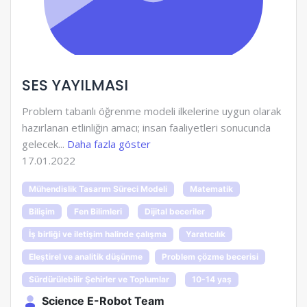
SES YAYILMASI
Problem tabanlı öğrenme modeli ilkelerine uygun olarak
hazırlanan etlinliğin amacı; insan faaliyetleri sonucunda
gelecek...
Daha fazla göster
17.01.2022
Mühendislik Tasarım Süreci Modeli
Matematik
Bilişim
Fen Bilimleri
Dijital beceriler
İş birliği ve iletişim halinde çalışma
Yaratıcılık
Eleştirel ve analitik düşünme
Problem çözme becerisi
Sürdürülebilir Şehirler ve Toplumlar
10-14 yaş
Science E-Robot Team