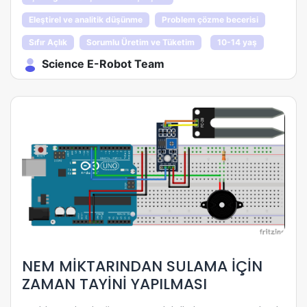
Eleştirel ve analitik düşünme
Problem çözme becerisi
Sıfır Açlık
Sorumlu Üretim ve Tüketim
10-14 yaş
Science E-Robot Team
NEM MİKTARINDAN SULAMA İÇİN
ZAMAN TAYİNİ YAPILMASI