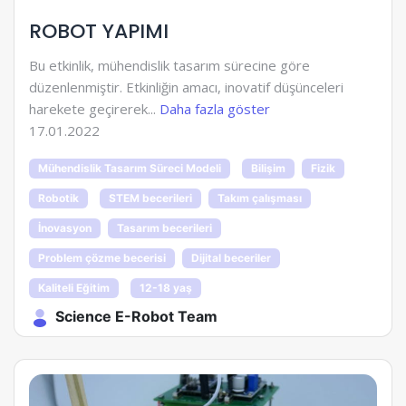
ROBOT YAPIMI
Bu etkinlik, mühendislik tasarım sürecine göre
düzenlenmiştir. Etkinliğin amacı, inovatif düşünceleri
harekete geçirerek...
Daha fazla göster
17.01.2022
Mühendislik Tasarım Süreci Modeli
Bilişim
Fizik
Robotik
STEM becerileri
Takım çalışması
İnovasyon
Tasarım becerileri
Problem çözme becerisi
Dijital beceriler
Kaliteli Eğitim
12-18 yaş
Science E-Robot Team