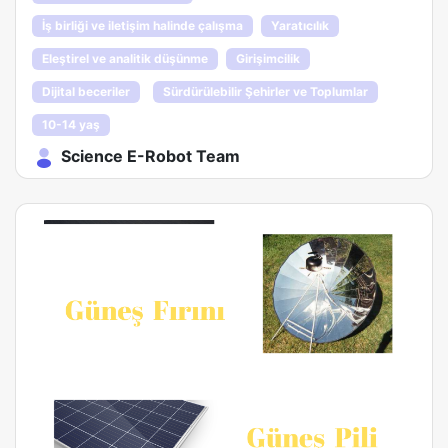
İş birliği ve iletişim halinde çalışma
Yaratıcılık
Eleştirel ve analitik düşünme
Girişimcilik
Dijital beceriler
Sürdürülebilir Şehirler ve Toplumlar
10-14 yaş
Science E-Robot Team