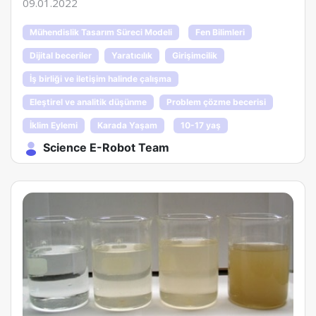
09.01.2022
Mühendislik Tasarım Süreci Modeli
Fen Bilimleri
Dijital beceriler
Yaratıcılık
Girişimcilik
İş birliği ve iletişim halinde çalışma
Eleştirel ve analitik düşünme
Problem çözme becerisi
İklim Eylemi
Karada Yaşam
10-17 yaş
Science E-Robot Team