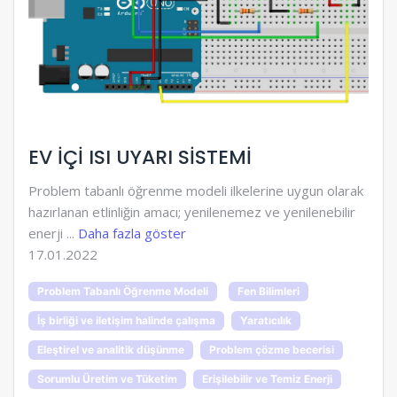
EV İÇİ ISI UYARI SİSTEMİ
Problem tabanlı öğrenme modeli ilkelerine uygun olarak
hazırlanan etlinliğin amacı; yenilenemez ve yenilenebilir
enerji ...
Daha fazla göster
17.01.2022
Problem Tabanlı Öğrenme Modeli
Fen Bilimleri
İş birliği ve iletişim halinde çalışma
Yaratıcılık
Eleştirel ve analitik düşünme
Problem çözme becerisi
Sorumlu Üretim ve Tüketim
Erişilebilir ve Temiz Enerji