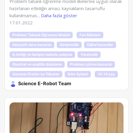
Problem tabanlı öğrenme modeli ilkelerine uygun olarak
hazırlanan etlinliğin amacı; kaynakların tasarruflu
kullanılmamas...
Daha fazla göster
17.01.2022
Problem Tabanlı Öğrenme Modeli
Fen Bilimleri
İnisiyatif alma becerisi
Girişimcilik
Dijital beceriler
İş birliği ve iletişim halinde çalışma
Yaratıcılık
Eleştirel ve analitik düşünme
Problem çözme becerisi
Sorumlu Üretim ve Tüketim
İklim Eylemi
10-14 yaş
Science E-Robot Team