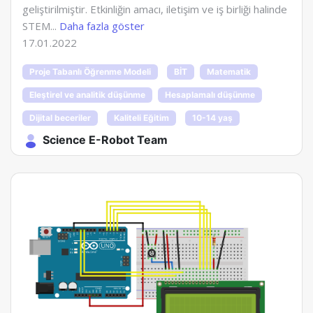
geliştirilmiştir. Etkinliğin amacı, iletişim ve iş birliği halinde
STEM...
Daha fazla göster
17.01.2022
Proje Tabanlı Öğrenme Modeli
BİT
Matematik
Eleştirel ve analitik düşünme
Hesaplamalı düşünme
Dijital beceriler
Kaliteli Eğitim
10-14 yaş
Science E-Robot Team