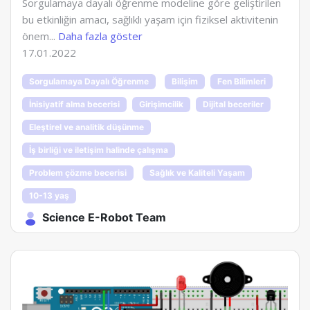
Sorgulamaya dayalı öğrenme modeline göre geliştirilen
bu etkinliğin amacı, sağlıklı yaşam için fiziksel aktivitenin
önem...
Daha fazla göster
17.01.2022
Sorgulamaya Dayalı Öğrenme
Bilişim
Fen Bilimleri
İnisiyatif alma becerisi
Girişimcilik
Dijital beceriler
Eleştirel ve analitik düşünme
İş birliği ve iletişim halinde çalışma
Problem çözme becerisi
Sağlık ve Kaliteli Yaşam
10-13 yaş
Science E-Robot Team