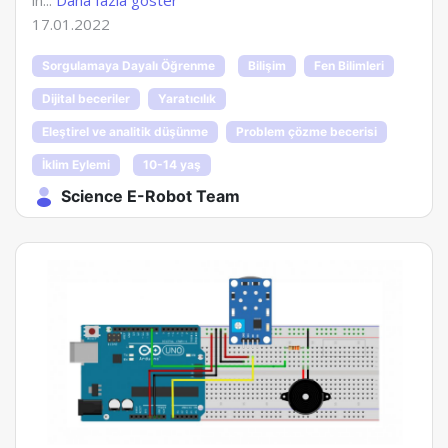
17.01.2022
Sorgulamaya Dayalı Öğrenme
Bilişim
Fen Bilimleri
Dijital beceriler
Yaratıcılık
Eleştirel ve analitik düşünme
Problem çözme becerisi
İklim Eylemi
10-14 yaş
Science E-Robot Team