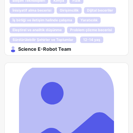
Bilişim Teknolojileri
Kimya
Fizik
İnisiyatif alma becerisi
Girişimcilik
Dijital beceriler
İş birliği ve iletişim halinde çalışma
Yaratıcılık
Eleştirel ve analitik düşünme
Problem çözme becerisi
Sürdürülebilir Şehirler ve Toplumlar
12-14 yaş
Science E-Robot Team